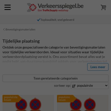
Topkwaliteit, snel geleverd
Bevestigingsmaterialen
Tijdelijke plaatsing
Ontdek onze gespecialiseerde categorie van bevestigingsmaterialen
voor tijdelijke verkeersborden. Ideaal voor situaties waar tijdelijke
verkeersbordplaatsing vereist is. Ons assortiment bevat alles wat je
nodig hebt, van duurzame kunststof sokkels voor verkeersborden tot
stevige aluminium palen. Deze producten zijn speciaal ontworpen
Lees meer
voor een snelle en efficiënte plaatsing van verkeersborden, ongeacht
de locatie. Of je nu tijdelijke signalisatie nodig hebt voor
Toon gerelateerde categorieën
evenementen, bouwwerken of specifieke verkeerssituaties, onze
bevestigingsmaterialen garanderen stabiliteit en zichtbaarheid. Kies
sorteer op:
voor gemak en betrouwbaarheid met onze oplossingen voor tijdelijke
verkeersbord plaatsing.
populairste
populaire
keuze
keuze