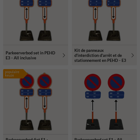
Kit de panneaux
Parkeerverbod set in PEHD
d'interdiction d'arrêt et de
E3 - All inclusive
stationnement en PEHD - E3
populaire
keuze
Parkeerverbod-Set E1 -
Parkeerverbod set E1 - All