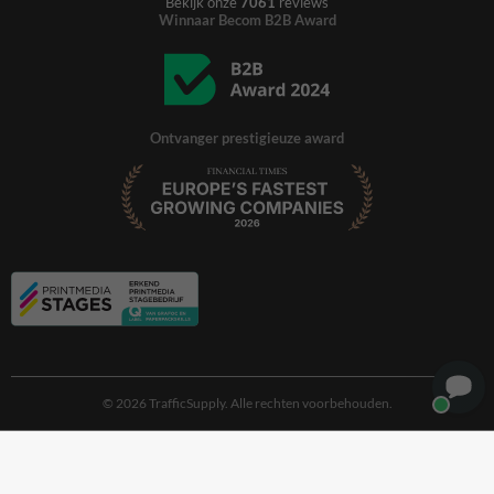
Bekijk onze
7061
reviews
Winnaar Becom B2B Award
Ontvanger prestigieuze award
© 2026 TrafficSupply. Alle rechten voorbehouden.