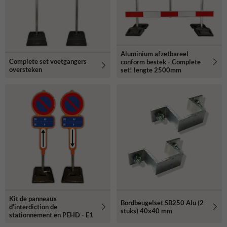
Aluminium afzetbareel
Complete set voetgangers
conform bestek - Complete
oversteken
set! lengte 2500mm
Kit de panneaux
Bordbeugelset SB250 Alu (2
d'interdiction de
stuks) 40x40 mm
stationnement en PEHD - E1