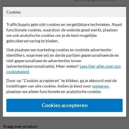
Cookies
TrafficSupply gebruikt cookies en vergelijkbare technieken. Naast
Stel je vraag aan Verkeersspiegel.be
functionele cookies, waardoor de website goed werkt, plaatsen
Naam*
we ook analytische cookies om je de best mogelijke
gebruikerservaring te bieden.
Ook plaatsen we marketing cookies en mobiele advertentie-
identifiers, waarmee wij en derde partijen gepersonaliseerde en
Bedrijfsnaam
niet-gepersonaliseerde advertenties tonen
(advertentiepersonalisatie). Meer weten?
Lees hier alles over ons
cookiebeleid
.
E-mailadres*
Door op "Cookies accepteren" te klikken, ga je akkoord met de
instellingen van alle cookies. Indien je kiest voor
weigeren
,
plaatsen we alleen functionele en analytische cookies.
Telefoonnummer
Cookies accepteren
Vraag over product