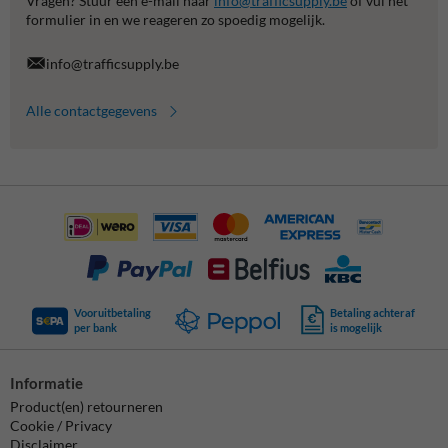
Vragen? Stuur een e-mail naar
info@trafficsupply.be
of vul het
formulier in en we reageren zo spoedig mogelijk.
info@trafficsupply.be
Alle contactgegevens
Vooruitbetaling
Betaling achteraf
per bank
is mogelijk
Informatie
Product(en) retourneren
Cookie / Privacy
Disclaimer