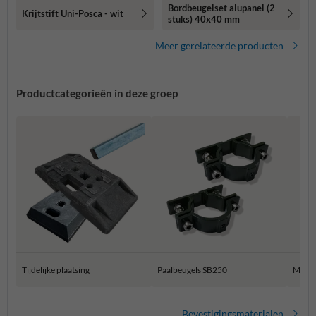
Bordbeugelset alupanel (2
Krijtstift Uni-Posca - wit
stuks) 40x40 mm
Meer gerelateerde producten
Productcategorieën in deze groep
Tijdelijke plaatsing
Paalbeugels SB250
Muur 
Bevestigingsmaterialen