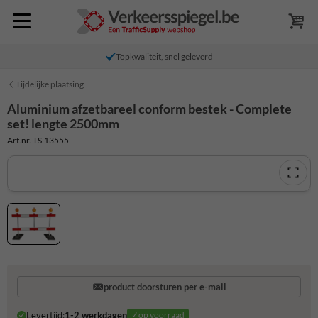
Topkwaliteit, snel geleverd
Tijdelijke plaatsing
Aluminium afzetbareel conform bestek - Complete
set! lengte 2500mm
Art.nr. TS.13555
product doorsturen per e-mail
Levertijd:
1-2 werkdagen
✓op voorraad