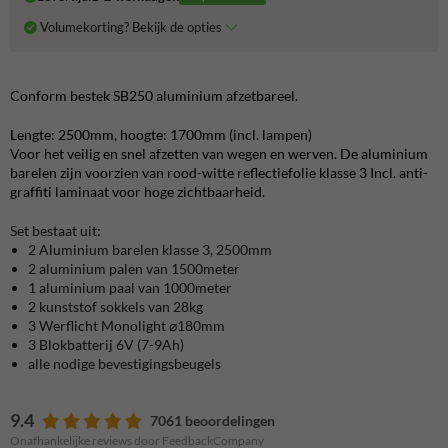
Volumekorting? Bekijk de opties
Conform bestek SB250 aluminium afzetbareel.
Lengte: 2500mm, hoogte: 1700mm (incl. lampen)
Voor het veilig en snel afzetten van wegen en werven. De aluminium
barelen zijn voorzien van rood-witte reflectiefolie klasse 3 Incl. anti-
graffiti laminaat voor hoge zichtbaarheid.
Set bestaat uit:
2 Aluminium barelen klasse 3, 2500mm
2 aluminium palen van 1500meter
1 aluminium paal van 1000meter
2 kunststof sokkels van 28kg
3 Werflicht Monolight ⌀180mm
3 Blokbatterij 6V (7-9Ah)
alle nodige bevestigingsbeugels
9.4
7061 beoordelingen
Onafhankelijke reviews door FeedbackCompany