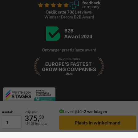
Bekijk onze
7061
reviews
Winnaar Becom B2B Award
Ontvanger prestigieuze award
Levertijd:
1-2 werkdagen
Aantal:
Prijs p/st
375,
50
454,35
incl. btw
© 2026 TrafficSupply. Alle rechten voorbehouden.