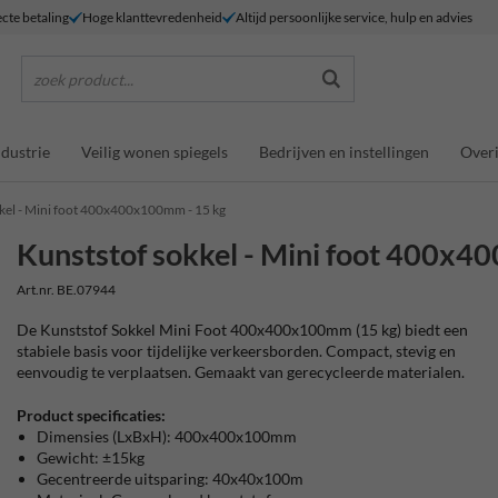
ecte betaling
Hoge klanttevredenheid
Altijd persoonlijke service, hulp en advies
zoek product...
ndustrie
Veilig wonen spiegels
Bedrijven en instellingen
Overi
kel - Mini foot 400x400x100mm - 15 kg
Kunststof sokkel - Mini foot 400x
Art.nr. BE.07944
De Kunststof Sokkel Mini Foot 400x400x100mm (15 kg) biedt een
stabiele basis voor tijdelijke verkeersborden. Compact, stevig en
eenvoudig te verplaatsen. Gemaakt van gerecycleerde materialen.
Product specificaties:
Dimensies (LxBxH): 400x400x100mm
Gewicht: ±15kg
Gecentreerde uitsparing: 40x40x100m