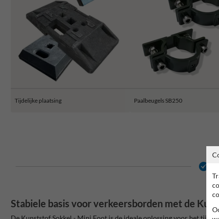
Tijdelijke plaatsing
Paalbeugels SB250
C
2 
Tr
co
co
Stabiele basis voor verkeersborden met de Kuns
Oo
De Kunststof Sokkel - Mini Foot is de ideale oplossing voor het tijde
wa