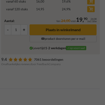
vanaf 60 stuks
16,00
19,6
%
vanaf 120 stuks
14,95
24,9
%
19,
90
24,08
24,00
Aantal:
Van
voor
incl. btw
-
+
Plaats in winkelmand
product doorsturen per e-mail
Levertijd:
1-2 werkdagen
✓op voorraad
9.4
7061 beoordelingen
Onafhankelijke reviews door FeedbackCompany