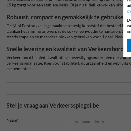
15 kg zorgt voor een stabiele basis. Of je nu tijdelijke werken uitvo
ad
ov
Robuust, compact en gemakkelijk te gebruiken
Do
va
De Mini Foot sokkel is gemaakt van stevig kunststof dat bestand is
en
Dankzij het slimme ontwerp is de sokkel eenvoudig te hanteren, te st
steeds stapelen en meerdere blokken gebruiken voor 1 paal. Ideaal voo
Snelle levering en kwaliteit van Verkeersbord.b
Verkeersbord.be biedt kwalitatieve bevestigingsmaterialen die voldoen
verkeerssignalisatie. Kies voor stabiliteit, duurzaamheid en gebruiks
evenementen.
Stel je vraag aan Verkeersspiegel.be
Naam*