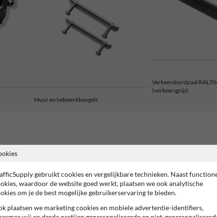
Verkeersbordpaal RAL70
(verkeersgrijs)
Muur en hekwerkbeugels
ookies
jaar fabrieksgarantie
CE keurmerk
NEN ISO 1461 - Verzinkt
afficSupply gebruikt cookies en vergelijkbare technieken. Naast function
okies, waardoor de website goed werkt, plaatsen we ook analytische
okies om je de best mogelijke gebruikerservaring te bieden.
tstof Sokkel Mini Foot
k plaatsen we marketing cookies en mobiele advertentie-identifiers,
lijk plaatsen van verkeersborden en signalisatie. Dankzij het compacte ont
armee wij en derde partijen gepersonaliseerde en niet-gepersonaliseerd