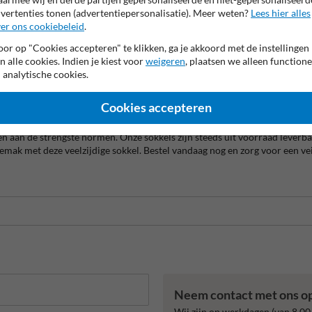
ert of een evenement organiseert, met de Mini Foot sokkel staan jouw borde
vertenties tonen (advertentiepersonalisatie). Meer weten?
Lees hier alles
er ons cookiebeleid
.
or op "Cookies accepteren" te klikken, ga je akkoord met de instellingen
n alle cookies. Indien je kiest voor
weigeren
, plaatsen we alleen functione
 tegen intensief gebruik en alle weersomstandigheden. De afmetingen va
 analytische cookies.
apelen en te verplaatsen, terwijl de 15 kg voldoende gewicht biedt om bo
r wegenwerken, tijdelijke evenementen of andere situaties waar tijdelijke
Cookies accepteren
e
 aan de strengste normen. Onze sokkels zijn steeds uit voorraad leverbaa
gemak met deze veelzijdige sokkel. Bestel vandaag nog en zorg voor een ve
Neem contact met ons o
Wij zijn op werkdagen (van 8.00