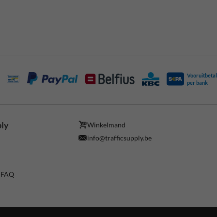
Vooruitbetal
per bank
ply
Winkelmand
info@trafficsupply.be
/ FAQ