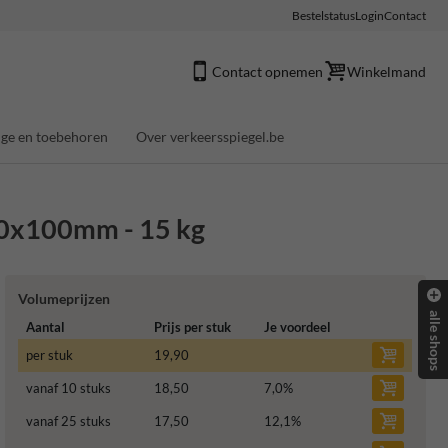
Bestelstatus
Login
Contact
Contact opnemen
Winkelmand
ge en toebehoren
Over verkeersspiegel.be
400x100mm - 15 kg
Volumeprijzen
alle shops
Aantal
Prijs per stuk
Je voordeel
per stuk
19,90
vanaf 10 stuks
18,50
7,0
%
vanaf 25 stuks
17,50
12,1
%