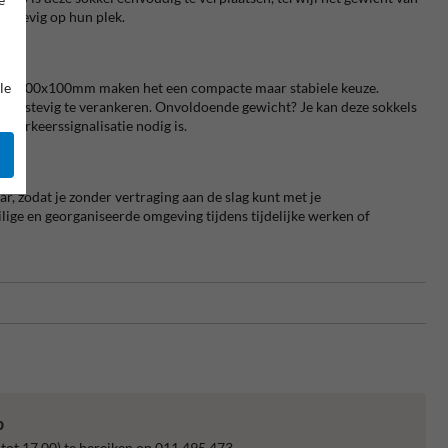
n stevig op hun plek.
le
n 400x400x100mm maken het een compacte maar stabiele keuze.
rden stevig te verankeren. Onvoldoende gewicht? Je kan deze sokkels
 verkeerssignalisatie nodig is.
r, zodat je zonder vertraging aan de slag kunt met je
ilige en georganiseerde omgeving tijdens tijdelijke werken of
p
 tot 17.00) te bereiken op 011 495 473.