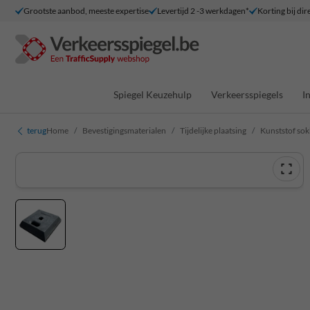
Grootste aanbod, meeste expertise
Levertijd 2 -3 werkdagen*
Korting bij dir
Spiegel Keuzehulp
Verkeersspiegels
I
terug
Home
Bevestigingsmaterialen
Tijdelijke plaatsing
Kunststof sok