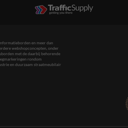
en informatieborden en meer dan
meerdere webshopconcepten, onder
eersborden met de daarbij behorende
, wegmarkeringen rondom
ustrie en duurzaam straatmeubilair