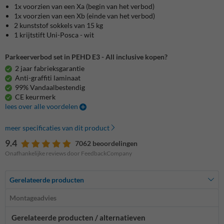
1x voorzien van een Xa (begin van het verbod)
1x voorzien van een Xb (einde van het verbod)
2 kunststof sokkels van 15 kg
1 krijtstift Uni-Posca - wit
Parkeerverbod set in PEHD E3 - All inclusive kopen?
2 jaar fabrieksgarantie
Anti-graffiti laminaat
99% Vandaalbestendig
CE keurmerk
lees over alle voordelen
meer specificaties van dit product
9.4
7062 beoordelingen
Onafhankelijke reviews door FeedbackCompany
Gerelateerde producten
Montageadvies
Gerelateerde producten / alternatieven