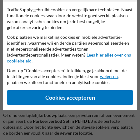
voor situaties waarin snelheid en eenvoud belangrijk zijn.
TrafficSupply gebruikt cookies en vergelijkbare technieken. Naast
functionele cookies, waardoor de website goed werkt, plaatsen
3. Licht in gewicht, hoog in kwaliteit
we ook analytische cookies om je de best mogelijke
Gemaakt van PEHD-kunststof, zijn deze borden extreem
licht van
gebruikerservaring te bieden.
gewicht
maar toch robuust en weerbestendig. Dankzij de hoge
kwaliteit van het materiaal blijven de borden jarenlang in
Ook plaatsen we marketing cookies en mobiele advertentie-
topconditie, zelfs bij intensief gebruik en blootstelling aan
identifiers, waarmee wij en derde partijen gepersonaliseerde en
weersinvloeden.
niet-gepersonaliseerde advertenties tonen
(advertentiepersonalisatie). Meer weten?
Lees hier alles over ons
Wat zit er in de set?
cookiebeleid
.
Deze
all-inclusive set
bevat alles wat u nodig heeft voor een effectief
Door op "Cookies accepteren" te klikken, ga je akkoord met de
parkeerverbod:
instellingen van alle cookies. Indien je kiest voor
weigeren
,
Twee PEHD verkeersborden
met reflecterende voorzijde en anti-
plaatsen we alleen functionele en analytische cookies.
graffiti coating.
Twee kunststof sokkels
(15 kg per stuk) voor optimale stabiliteit.
Een witte krijtstift
van Uni-Posca voor extra aanduidingen.
Cookies accepteren
Geschikt voor elke situatie
Of u nu een tijdelijke bouwplaats, een privéterrein of een evenement
organiseert, de
Parkeerverbod Set in PEHD E3
is de perfecte
oplossing. Door het lichte gewicht en de stevige sokkels verplaatst u
de borden eenvoudig naar de gewenste locatie.