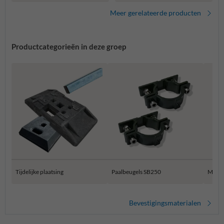
Meer gerelateerde producten
Productcategorieën in deze groep
Tijdelijke plaatsing
Paalbeugels SB250
Muur 
Bevestigingsmaterialen