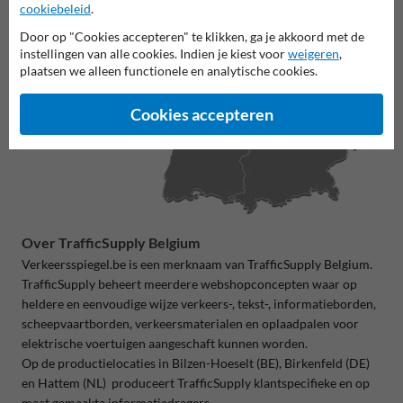
cookiebeleid
.
Door op "Cookies accepteren" te klikken, ga je akkoord met de
instellingen van alle cookies. Indien je kiest voor
weigeren
,
plaatsen we alleen functionele en analytische cookies.
Cookies accepteren
Over TrafficSupply Belgium
Verkeersspiegel.be is een merknaam van TrafficSupply Belgium.
TrafficSupply beheert meerdere webshopconcepten waar op
heldere en eenvoudige wijze verkeers-, tekst-, informatieborden,
scheepvaartborden, verkeersmaterialen en oplaadpalen voor
elektrische voertuigen aangeschaft kunnen worden.
Op de productielocaties in
Bilzen-Hoeselt (BE), Birkenfeld (DE)
en
Hattem (NL) produceert TrafficSupply klantspecifieke en op
maat gemaakte informatiedragers.