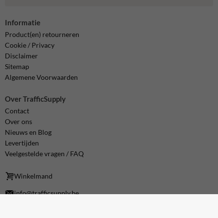
Informatie
Product(en) retourneren
Cookie / Privacy
Disclaimer
Sitemap
Algemene Voorwaarden
Over TrafficSupply
Contact
Over ons
Nieuws en Blog
Levertijden
Veelgestelde vragen / FAQ
Winkelmand
info@trafficsupply.be