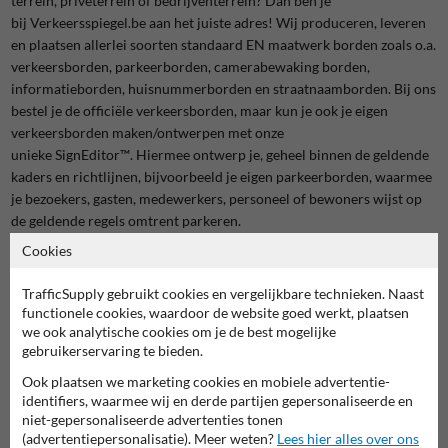
terrein, privéterrein of bedrijventerrein? Dan ben je
bij
Verkeersspiegel.be
aan het juiste adres! Wij produceren, leveren
en plaatsen allerlei soorten standaard EN maatwerk borden zoals o.a.
verkeersborden, parkeerborden, camerabewaking borden,
informatieborden, huisnummerborden en straatnaamborden. Bij ons
bestel je de officiële verkeersborden, maar kun je ook je eigen
verkeersborden maken/ontwerpen met onze
unieke SignEditor™️. Hiermee ontwerp je,
geheel
binnen de geldende
kaders en richtlijnen, bijvoorbeeld je eigen parkeerborden, waarmee
je bezoekers, gasten, medewerkers, personeel of bewoners wijst op
de geldende regels omtrent parkeren.
Cookies
TrafficSupply gebruikt cookies en vergelijkbare technieken. Naast
functionele cookies, waardoor de website goed werkt, plaatsen
we ook analytische cookies om je de best mogelijke
gebruikerservaring te bieden.
Ook plaatsen we marketing cookies en mobiele advertentie-
identifiers, waarmee wij en derde partijen gepersonaliseerde en
niet-gepersonaliseerde advertenties tonen
(advertentiepersonalisatie). Meer weten?
Lees hier alles over ons