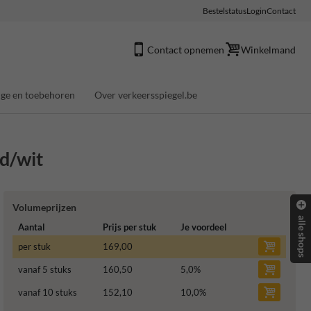
Bestelstatus
Login
Contact
Contact opnemen
Winkelmand
ge en toebehoren
Over verkeersspiegel.be
d/wit
Volumeprijzen
alle shops
Aantal
Prijs per stuk
Je voordeel
per stuk
169,00
vanaf 5 stuks
160,50
5,0
%
vanaf 10 stuks
152,10
10,0
%