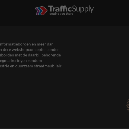
en informatieborden en meer dan
meerdere webshopconcepten, onder
eersborden met de daarbij behorende
, wegmarkeringen rondom
ustrie en duurzaam straatmeubilair