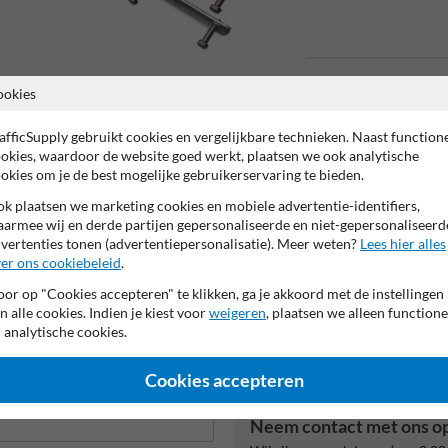
ookies
Verkeersbordpaal RAL70
(verkeersgrijs)
afficSupply gebruikt cookies en vergelijkbare technieken. Naast function
Muur en hekwerkbeugels
okies, waardoor de website goed werkt, plaatsen we ook analytische
okies om je de best mogelijke gebruikerservaring te bieden.
k plaatsen we marketing cookies en mobiele advertentie-identifiers,
armee wij en derde partijen gepersonaliseerde en niet-gepersonaliseerd
vertenties tonen (advertentiepersonalisatie). Meer weten?
Lees hier alles
er ons cookiebeleid
.
jaar fabrieksgarantie
CE keurmerk
NEN ISO 1461 - Verzinkt
or op "Cookies accepteren" te klikken, ga je akkoord met de instellingen
n alle cookies. Indien je kiest voor
weigeren
, plaatsen we alleen functione
 analytische cookies.
Cookies accepteren
Neem contact met ons o