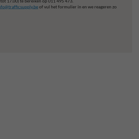
 tot 17.00) te bereiken op 011 495 473.
nfo@trafficsupply.be
of vul het formulier in en we reageren zo