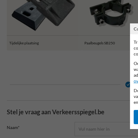
C
Tr
Tijdelijke plaatsing
Paalbeugels SB250
co
co
Oo
wa
ad
ov
2 
Do
va
en
Stel je vraag aan Verkeersspiegel.be
Naam*