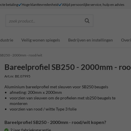
ecte betaling
Hoge klanttevredenheid
Altijd persoonlijke service, hulp en advies
zoek product...
ndustrie
Veilig wonen spiegels
Bedrijven en instellingen
Overi
 SB250 - 2000mm - rood/wit
Bareelprofiel SB250 - 2000mm - roo
Art.nr. BE.07995
Aluminium bareelprofiel met sleuven voor SB250 beugels
afmeting: 200mm x 2000mm
voorzien van sleuven om de profielen met sb250 beugels te
monteren
voorzien van rood / witte Type 3 folie
Bareelprofiel SB250 - 2000mm - rood/wit kopen?
2 jaar fabrieksgarantie