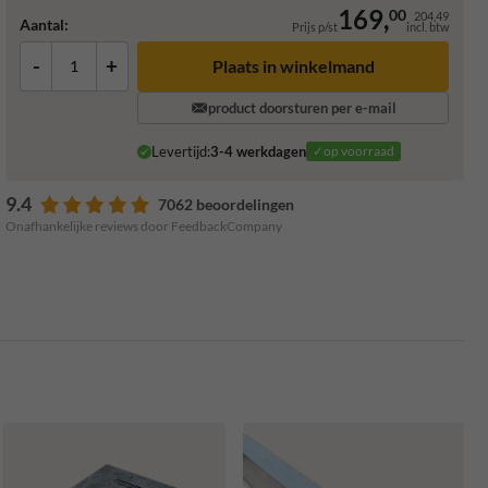
169,
00
204,49
Aantal:
Prijs p/st
incl. btw
-
+
Plaats in winkelmand
product doorsturen per e-mail
Levertijd:
3-4 werkdagen
✓op voorraad
9.4
7062 beoordelingen
Onafhankelijke reviews door FeedbackCompany