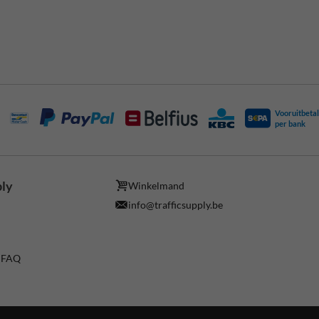
Vooruitbetal
per bank
ply
Winkelmand
info@trafficsupply.be
/ FAQ