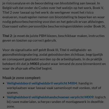
je risicoanalyse en de beoordeling van blootstelling aan lawaai. In
België valt dat onder de Codex over het welzijn op het werk, Boek V,
Titel 2 over lawaai op het werk: de werkgever moet het risico
evalueren, maatregelen nemen om blootstelling te beperken en waar
nodig gehoorbescherming voorzien en het gebruik ervan afdwingen.
Daarnaast vallen persoonlijke beschermingsmiddelen onder Boek IX,
Titel 2
: je moet de juiste PBM kiezen, beschikbaar maken, instructies
geven en toezien op correct gebruik.
Voor de signalisatie zelf geldt Boek III, Titel 6 veiligheids- en
gezondheidssignalering, zodat gebodsborden zichtbaar, begrijpelijk
en consequent geplaatst worden op de arbeidsplaats. In de praktijk
betekent dit dat je
M003
plaatst waar iemand de zone binnenkomt en
waar de afspraak effectief begint.
Maak je zone compleet:
Veiligheidsbord veiligheidsbril verplicht M004
: handig in
werkplaatsen waar lawaai vaak samenloopt met vonken, stof of
spanen.
Veiligheidsbord veiligheidshandschoenen verplicht M009
: logisch
bij ruwe materialen, scherpe randen of montagewerk in dezelfde
zone.