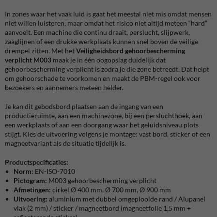
In zones waar het vaak luid is gaat het meestal niet mis omdat mensen
niet willen luisteren, maar omdat het risico niet altijd meteen “hard”
aanvoelt. Een machine die continu draait, perslucht, slijpwerk,
zaaglijnen of een drukke werkplaats kunnen snel boven de veilige
drempel zitten. Met het
Veiligheidsbord gehoorbescherming
verplicht M003
maak je in één oogopslag duidelijk dat
gehoorbescherming verplicht is zodra je die zone betreedt. Dat helpt
om gehoorschade te voorkomen en maakt de PBM-regel ook voor
bezoekers en aannemers meteen helder.
Je kan dit gebodsbord plaatsen aan de ingang van een
productieruimte, aan een machinezone, bij een persluchthoek, aan
een werkplaats of aan een doorgang waar het geluidsniveau plots
stijgt. Kies de uitvoering volgens je montage: vast bord, sticker of een
magneetvariant als de situatie tijdelijk is.
Productspecificaties:
Norm:
EN-ISO-7010
Pictogram:
M003 gehoorbescherming verplicht
Afmetingen:
cirkel
Ø 400 mm, Ø 700 mm, Ø 900 mm
Uitvoering:
aluminium met dubbel omgeplooide rand / Alupanel
vlak (2 mm) / sticker / magneetbord (magneetfolie 1,5 mm +