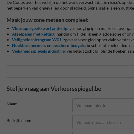
De Codex over het welzijn op het werk verwacht dat je risico’s op d
het beperken van ongevallen door gladheid. Signalisatie is een nuttige
Maak jouw zone meteen compleet
Vloertape geel-zwart anti-slip:
verhoogt grip en markeert overgan
Afzetpalen met ketting:
handig om tijdelijk een gladde zone of onve
Veiligheidspictogram W011
:gevaar voor glad oppervlak: versterkt
Hoekbeschermers en beschermbeugels:
beschermt koelceldeuren, 
Veiligheidsspiegels industrie:
verbetert zicht bij blinde hoeken a
Stel je vraag aan Verkeersspiegel.be
Naam*
Bedrijfsnaam