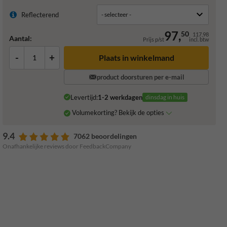
Reflecterend
97,
50
117,98
Aantal:
Prijs p/st
incl. btw
-
+
Plaats in winkelmand
product doorsturen per e-mail
Levertijd:
1-2 werkdagen
dinsdag in huis
Volumekorting? Bekijk de opties
9.4
7062 beoordelingen
Onafhankelijke reviews door FeedbackCompany