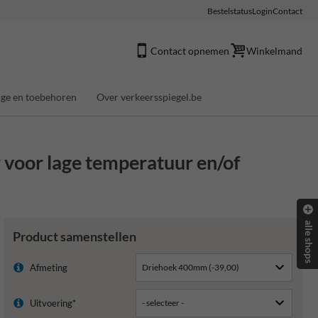
Bestelstatus
Login
Contact
Contact opnemen
Winkelmand
ge en toebehoren
Over verkeersspiegel.be
oor lage temperatuur en/of
alle shops
Product samenstellen
Afmeting
Uitvoering*