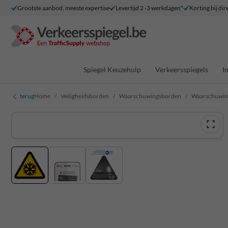
Grootste aanbod, meeste expertise
Levertijd 2 -3 werkdagen*
Korting bij dir
Spiegel Keuzehulp
Verkeersspiegels
I
terug
Home
Veiligheidsborden
Waarschuwingsborden
Waarschuwing