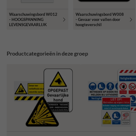
Waarschuwingsbord W012
Waarschuwingsbord W008
- HOOGSPANNING
- Gevaar voor vallen door
LEVENSGEVAARLIJK
hoogteverschil
Productcategorieën in deze groep