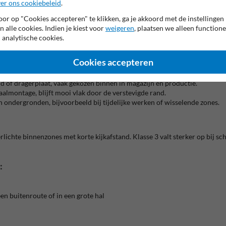
er ons cookiebeleid
.
or op "Cookies accepteren" te klikken, ga je akkoord met de instellingen
n alle cookies. Indien je kiest voor
weigeren
, plaatsen we alleen functione
, niet pas naast het gevaar. In logistiek en productie is één bord vaak 
 analytische cookies.
eeld bij een bocht, drempel of overgang naar de koude ruimte. Zorg dat he
Cookies accepteren
kke wanden wanneer je snel wil signaleren zonder montagewerk.
 of dragerplaat, vaak gekozen binnen in magazijn en productie.
aalmontage, blijft mooi vlak door de verstevigde rand.
en ondergronden, bijvoorbeeld bij tijdelijke werken of wisselende zones.
 verlichte binnenzones met korte kijkafstand. Klasse 3 valt sterker op bij 
:
en buitenroute of in een grote hal