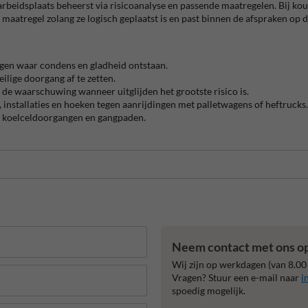
e arbeidsplaats beheerst via risicoanalyse en passende maatregelen. Bij
 maatregel zolang ze logisch geplaatst is en past binnen de afspraken op 
gen waar condens en gladheid ontstaan.
ilige doorgang af te zetten.
 de waarschuwing wanneer uitglijden het grootste risico is.
installaties en hoeken tegen aanrijdingen met palletwagens of heftrucks.
an koelceldoorgangen en gangpaden.
Neem contact met ons o
Wij zijn op werkdagen (van 8.00
Vragen? Stuur een e-mail naar
i
spoedig mogelijk.