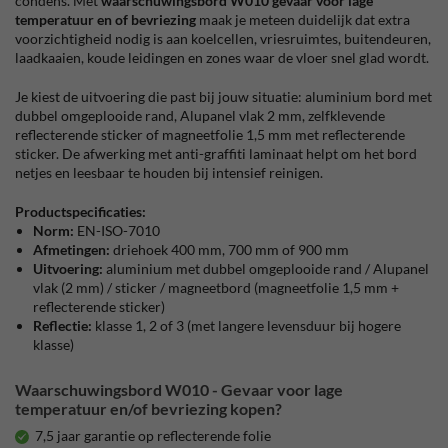
condens. Met
waarschuwingsbord W010 gevaar voor lage
temperatuur en of bevriezing
maak je meteen duidelijk dat extra
voorzichtigheid nodig is aan koelcellen, vriesruimtes, buitendeuren,
laadkaaien, koude leidingen en zones waar de vloer snel glad wordt.
Je kiest de uitvoering die past bij jouw situatie: aluminium bord met
dubbel omgeplooide rand, Alupanel vlak 2 mm, zelfklevende
reflecterende sticker of magneetfolie 1,5 mm met reflecterende
sticker. De afwerking met anti-graffiti laminaat helpt om het bord
netjes en leesbaar te houden bij intensief reinigen.
Productspecificaties:
Norm:
EN-ISO-7010
Afmetingen:
driehoek 400 mm, 700 mm of 900 mm
Uitvoering:
aluminium met dubbel omgeplooide rand / Alupanel
vlak (2 mm) / sticker / magneetbord (magneetfolie 1,5 mm +
reflecterende sticker)
Reflectie:
klasse 1, 2 of 3 (met langere levensduur bij hogere
klasse)
Waarschuwingsbord W010 - Gevaar voor lage
temperatuur en/of bevriezing kopen?
7,5 jaar garantie op reflecterende folie