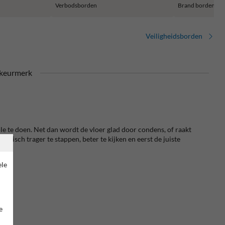
Verbodsborden
Brand borden
Veiligheidsborden
keurmerk
le te doen. Net dan wordt de vloer glad door condens, of raakt
tisch trager te stappen, beter te kijken en eerst de juiste
ele
e