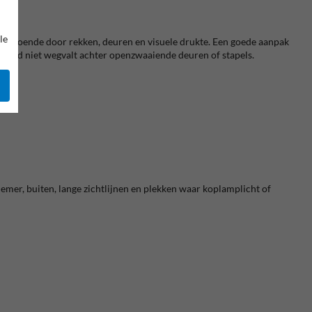
le
onvoldoende door rekken, deuren en visuele drukte. Een goede aanpak
t bord niet wegvalt achter openzwaaiende deuren of stapels.
schemer, buiten, lange zichtlijnen en plekken waar koplamplicht of