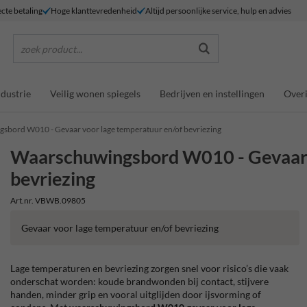
ecte betaling
Hoge klanttevredenheid
Altijd persoonlijke service, hulp en advies
zoek product...
ndustrie
Veilig wonen spiegels
Bedrijven en instellingen
Overi
sbord W010 - Gevaar voor lage temperatuur en/of bevriezing
Waarschuwingsbord W010 - Gevaar v
bevriezing
Art.nr. VBWB.09805
Gevaar voor lage temperatuur en/of bevriezing
Lage temperaturen en bevriezing zorgen snel voor risico’s die vaak
onderschat worden: koude brandwonden bij contact, stijvere
handen, minder grip en vooral uitglijden door ijsvorming of