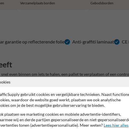
len
Verzamelplaats borden
Gebodsborden
aar garantie op reflecterende folie
Anti-graffiti laminaat
CE 
eeft
nel even binnen om iets te halen, een pallet te verplaatsen of een contro
W010
zet de toon nog voor iemand de zone binnenstapt en helpt om automa
ookies
afficSupply gebruikt cookies en vergelijkbare technieken. Naast function
okies, waardoor de website goed werkt, plaatsen we ook analytische
okies om je de best mogelijke gebruikerservaring te bieden.
sluisdeuren
k plaatsen we marketing cookies en mobiele advertentie-identifiers,
armee wij en derde partijen gepersonaliseerde en niet-gepersonaliseerd
 zorgen
vertenties tonen (advertentiepersonalisatie). Meer weten?
Lees hier alles
oepen