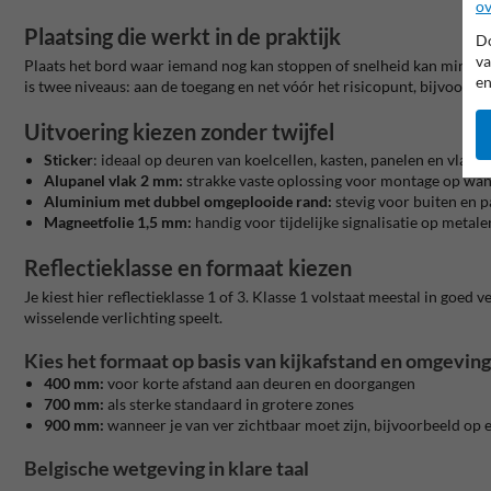
ov
Plaatsing die werkt in de praktijk
Do
va
Plaats het bord waar iemand nog kan stoppen of snelheid kan minderen
en
is twee niveaus: aan de toegang en net vóór het risicopunt, bijvoorb
Uitvoering kiezen zonder twijfel
Sticker
: ideaal op deuren van koelcellen, kasten, panelen en vla
Alupanel vlak 2 mm:
strakke vaste oplossing voor montage op wand
Aluminium met dubbel omgeplooide rand:
stevig voor buiten en p
Magneetfolie 1,5 mm:
handig voor tijdelijke signalisatie op metal
Reflectieklasse en formaat kiezen
Je kiest hier reflectieklasse 1 of 3. Klasse 1 volstaat meestal in goed
wisselende verlichting speelt.
Kies het formaat op basis van kijkafstand en omgeving
400 mm:
voor korte afstand aan deuren en doorgangen
700 mm:
als sterke standaard in grotere zones
900 mm:
wanneer je van ver zichtbaar moet zijn, bijvoorbeeld op e
Belgische wetgeving in klare taal