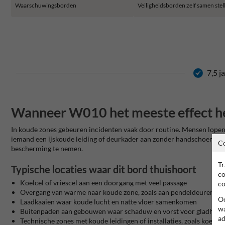
Waarschuwingsborden
Veiligheidsborden zelf samen stel
7,5 j
Wanneer W010 het meeste effect h
In koude zones gebeuren incidenten vaak door routine. Mensen lopen s
iemand een ijskoude leiding of deurkader aan zonder handschoenen.
C
bescherming te nemen.
Tr
Typische locaties waar dit bord thuishoort
co
Koelcel of vriescel aan een doorgang met veel passage
co
Overgang van warme naar koude zone, zoals aan pendeldeuren en 
Oo
Laadkaaien waar koude lucht en natte vloer samenkomen
wa
Buitenpaden aan gebouwen waar schaduw en vorst voor gladheid
ad
Technische zones met koude leidingen of installaties, zoals koelgr