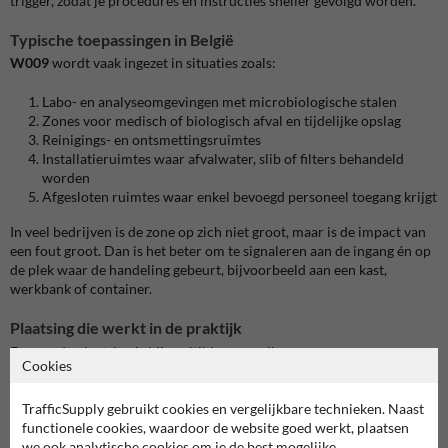
trigger, zodat je procedures en instructies sneller gevolgd worden.
Typische toepassingen in België
W009
wordt vaak ingezet in situaties zoals:
Labo- en analyseomgevingen met microbiologische stalen
Zones voor medisch of biologisch afval en tijdelijke opslag
Reinigings- en ontsmettingsruimtes
Installatieruimtes waar afvalwater, slib of filters behandeld
worden
Afgesloten ruimtes waar enkel bevoegd personeel toegang krijgt
In veel bedrijven is de zone op zich niet groot, maar is de impact van
een fout groot. Dan is het beter om te signaleren aan de ingang én op
de plek waar de handeling gebeurt, bijvoorbeeld aan een kast,
werkbank of container.
Plaatsing die werkt in de praktijk
Een goede plaatsing is bijna altijd voorspelbaar:
Cookies
Aan elke toegang tot de zone, op ooghoogte
TrafficSupply gebruikt cookies en vergelijkbare technieken. Naast
Voor het risicopunt, zodat iemand nog kan stoppen of PBM kan
functionele cookies, waardoor de website goed werkt, plaatsen
nemen
we ook analytische cookies om je de best mogelijke
Niet achter openzwaaiende deuren, rekken of stickers die de