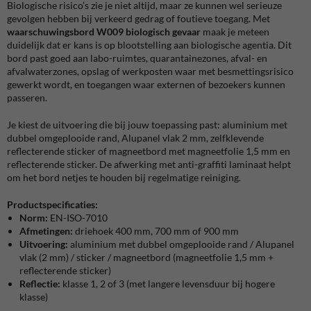
Biologische risico’s zie je niet altijd, maar ze kunnen wel serieuze
gevolgen hebben bij verkeerd gedrag of foutieve toegang. Met
waarschuwingsbord W009 biologisch gevaar
maak je meteen
duidelijk dat er kans is op blootstelling aan biologische agentia. Dit
bord past goed aan labo-ruimtes, quarantainezones, afval- en
afvalwaterzones, opslag of werkposten waar met besmettingsrisico
gewerkt wordt, en toegangen waar externen of bezoekers kunnen
passeren.
Je kiest de uitvoering die bij jouw toepassing past: aluminium met
dubbel omgeplooide rand, Alupanel vlak 2 mm, zelfklevende
reflecterende sticker of magneetbord met magneetfolie 1,5 mm en
reflecterende sticker. De afwerking met anti-graffiti laminaat helpt
om het bord netjes te houden bij regelmatige reiniging.
Productspecificaties:
Norm:
EN-ISO-7010
Afmetingen:
driehoek 400 mm, 700 mm of 900 mm
Uitvoering:
aluminium met dubbel omgeplooide rand / Alupanel
vlak (2 mm) / sticker / magneetbord (magneetfolie 1,5 mm +
reflecterende sticker)
Reflectie:
klasse 1, 2 of 3 (met langere levensduur bij hogere
klasse)