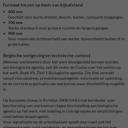
Formaat kiezen op basis van kijkafstand
400 mm
Geschikt voor korte afstand, deuren, kasten, compacte toegangen.
700 mm
Sterke standaard voor grotere ruimtes en langere gangen.
900 mm
Voor maximale zichtbaarheid van verder, bijvoorbeeld buiten of in
grote hallen.
Belgische wetgeving en technische context
Wanneer werknemers door het werk blootgesteld kunnen worden
aan biologische agentia, valt dit onder de Codex over het welzijn op
het werk, Boek VII, Titel 1 Biologische agentia. Die titel vertrekt
vanuit risicoanalyse, preventiemaatregelen, informatie en opleiding,
en de correcte organisatie van werkzones waar blootstelling mogelijk
is.
Op Europees niveau is Richtlijn 2000/54/EG het kernkader voor
bescherming van werknemers tegen blootstelling aan biologische
agentia op het werk, met indeling in risicogroepen en verplichtingen
rond beheersmaatregelen.
Voor signalisatie op de arbeidsplaats speelt daarnaast ook het
algemene kader rond veiligheids- en gezondheidssignalering mee,