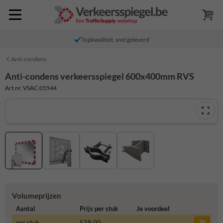
Topkwaliteit, snel geleverd
Anti-condens
Anti-condens verkeersspiegel 600x400mm RVS
Art.nr. VSAC.05544
Volumeprijzen
Aantal
Prijs per stuk
Je voordeel
per stuk
538,00