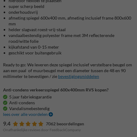
hierdoor flexibel te plaatsen
super scherp beeld
onderhoudsvrij
afmeting spiegel 600x400 mm, afmeting inclusief frame 800x600
mm
helder slagvast roest-vrij-staal
vandaalbestendig polyester frame met 3M reflecterende
rood/witte folie
kijkafstand van 0-15 meter
geschikt voor buitengebruik
Ready to go: We leveren deze spiegel inclusief verstelbare beugel om
aan een paal of muurbeugel met een diameter tussen de 48 en 90
millimeter te bevestigen / zie
bevestigingsmiddelen
Anti-condens verkeersspiegel 600x400mm RVS kopen?
5 jaar fabrieksgarantie
Anti-condens
Vandalismebestendig
lees over alle voordelen
9.4
7062 beoordelingen
Onafhankelijke reviews door FeedbackCompany