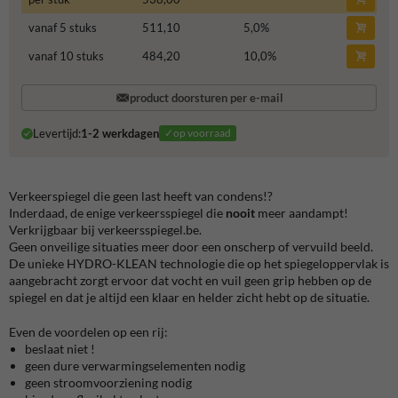
vanaf 5 stuks
511,10
5,0
%
vanaf 10 stuks
484,20
10,0
%
product doorsturen per e-mail
Levertijd:
1-2 werkdagen
✓op voorraad
Verkeerspiegel die geen last heeft van condens!?
Inderdaad, de enige verkeersspiegel die
nooit
meer aandampt!
Verkrijgbaar bij verkeersspiegel.be.
Geen onveilige situaties meer door een onscherp of vervuild beeld.
De unieke HYDRO-KLEAN technologie die op het spiegeloppervlak is
aangebracht zorgt ervoor dat vocht en vuil geen grip hebben op de
spiegel en dat je altijd een klaar en helder zicht hebt op de situatie.
Even de voordelen op een rij:
beslaat niet !
geen dure verwarmingselementen nodig
geen stroomvoorziening nodig