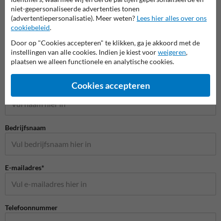
niet-gepersonaliseerde advertenties tonen
(advertentiepersonalisatie). Meer weten?
Lees hier alles over ons
cookiebeleid
.
Verkeersspiegels
Door op "Cookies accepteren" te klikken, ga je akkoord met de
instellingen van alle cookies. Indien je kiest voor
weigeren
,
plaatsen we alleen functionele en analytische cookies.
Stel je vraag aan Verkeersspiegel.be
Cookies accepteren
Naam*
Bedrijfsnaam
E-mailadres*
Telefoonnummer