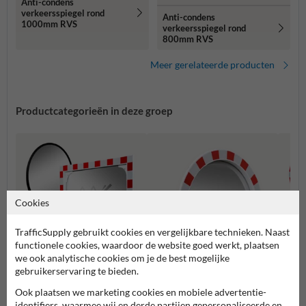
Anti-condens
verkeersspiegel rond
Anti-condens
1000mm RVS
verkeersspiegel rond
800mm RVS
Meer gerelateerde producten
Productcategorieën in deze groep
Cookies
TrafficSupply gebruikt cookies en vergelijkbare technieken. Naast
functionele cookies, waardoor de website goed werkt, plaatsen
we ook analytische cookies om je de best mogelijke
gebruikerservaring te bieden.
Ook plaatsen we marketing cookies en mobiele advertentie-
Anti-condens
Polyc
Acryl en veiligheidsglas
identifiers, waarmee wij en derde partijen gepersonaliseerde en