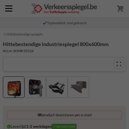
Topkwaliteit, snel geleverd
Hittebestendige spiegels
Hittebestendige industriespiegel 800x600mm
Art.nr. SOHB.05526
product doorsturen per e-mail
Levertijd:
1-2 werkdagen
✓op voorraad