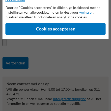
Vraag of opmerking
Door op "Cookies accepteren" te klikken, ga je akkoord met de
instellingen van alle cookies. Indien je kiest voor
weigeren
,
plaatsen we alleen functionele en analytische cookies.
Cookies accepteren
Verzenden
Neem contact met ons op
Wij zijn op werkdagen (van 8.00 tot 17.00) te bereiken op 011
495 473.
Vragen? Stuur een e-mail naar
info@trafficsupply.be
of vul het
formulier in en we reageren zo spoedig mogelijk.