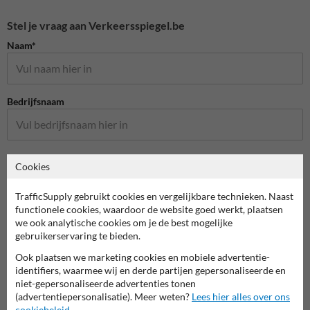
Stel je vraag aan Verkeersspiegel.be
Naam*
Bedrijfsnaam
E-mailadres*
Cookies
TrafficSupply gebruikt cookies en vergelijkbare technieken. Naast
functionele cookies, waardoor de website goed werkt, plaatsen
Telefoonnummer
we ook analytische cookies om je de best mogelijke
gebruikerservaring te bieden.
Ook plaatsen we marketing cookies en mobiele advertentie-
Vraag over product
identifiers, waarmee wij en derde partijen gepersonaliseerde en
niet-gepersonaliseerde advertenties tonen
(advertentiepersonalisatie). Meer weten?
Lees hier alles over ons
cookiebeleid
.