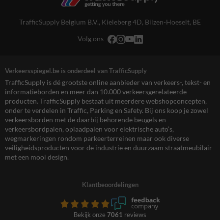
TrafficSupply Belgium B.V.,
Kieleberg 4D
,
Bilzen-Hoeselt, BE
Volg ons
Verkeersspiegel.be is onderdeel van TrafficSupply
TrafficSupply is dé grootste online aanbieder van verkeers-, tekst- en
informatieborden en meer dan 10.000 verkeersgerelateerde
producten. TrafficSupply bestaat uit meerdere webshopconcepten,
onder te verdelen in Traffic, Parking en Safety. Bij ons koop je zowel
verkeersborden met de daarbij behorende beugels en
verkeersbordpalen, oplaadpalen voor elektrische auto’s,
wegmarkeringen rondom parkeerterreinen maar ook diverse
veiligheidsproducten voor de industrie en duurzaam straatmeubilair
met een mooi design.
Klantbeoordelingen
Bekijk onze
7061
reviews