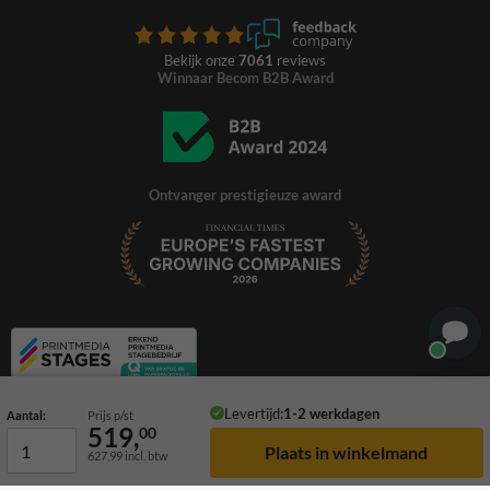
Bekijk onze
7061
reviews
Winnaar Becom B2B Award
Ontvanger prestigieuze award
Levertijd:
1-2 werkdagen
Aantal:
Prijs p/st
519,
00
627,99
incl. btw
© 2026 TrafficSupply. Alle rechten voorbehouden.