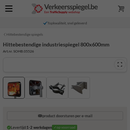
Topkwaliteit, snel geleverd
Hittebestendige spiegels
Hittebestendige industriespiegel 800x600mm
Art.nr. SOHB.05526
product doorsturen per e-mail
Levertijd:
1-2 werkdagen
✓op voorraad