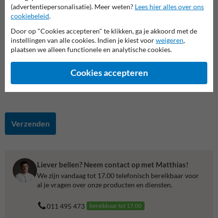
(advertentiepersonalisatie). Meer weten?
Lees hier alles over ons
Vraag of opmerking
cookiebeleid
.
Door op "Cookies accepteren" te klikken, ga je akkoord met de
instellingen van alle cookies. Indien je kiest voor
weigeren
,
plaatsen we alleen functionele en analytische cookies.
Cookies accepteren
Verzenden
Liever bellen? Neem contact op met Matthias!
We zijn vandaag tot 17.00 telefonisch bereikbaar voor
al je vragen over onze producten en diensten.
011 495 473
bereikbaar tot 17.00