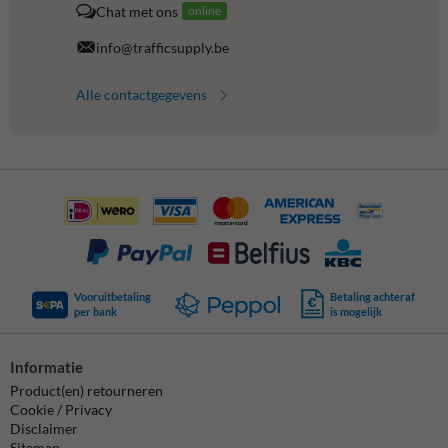
Chat met ons
online
info@trafficsupply.be
Alle contactgegevens
Vooruitbetaling
Betaling achteraf
per bank
is mogelijk
Informatie
Product(en) retourneren
Cookie / Privacy
Disclaimer
Sitemap