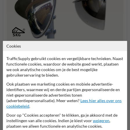
Cookies
Buitenruimte
Parkeergarages
Binne
TrafficSupply gebruikt cookies en vergelijkbare technieken. Naast
functionele cookies, waardoor de website goed werkt, plaatsen
Veilig wonen spiegels
we ook analytische cookies om je de best mogelijke
gebruikerservaring te bieden.
Ook plaatsen we marketing cookies en mobiele advertentie-
identifiers, waarmee wij en derde partijen gepersonaliseerde en
Stel je vraag aan Verkeersspiegel.be
niet-gepersonaliseerde advertenties tonen
(advertentiepersonalisatie). Meer weten?
Lees hier alles over ons
Naam*
cookiebeleid
.
Door op "Cookies accepteren" te klikken, ga je akkoord met de
instellingen van alle cookies. Indien je kiest voor
weigeren
,
Bedrijfsnaam
plaatsen we alleen functionele en analytische cookies.