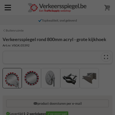
Topkwaliteit, snel geleverd
Buitenruimte
Verkeersspiegel rond 800mm acryl - grote kijkhoek
Art.nr. VSGK.05392
product doorsturen per e-mail
Levertijd:
1-2 werkdagen
✓op voorraad