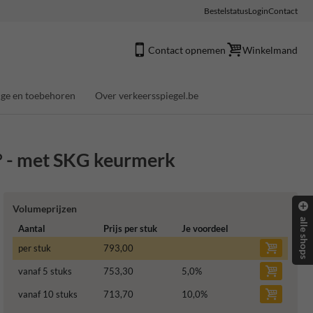
Bestelstatus
Login
Contact
Contact opnemen
Winkelmand
ge en toebehoren
Over verkeersspiegel.be
° - met SKG keurmerk
Volumeprijzen
alle shops
Aantal
Prijs per stuk
Je voordeel
per stuk
793,00
vanaf 5 stuks
753,30
5,0
%
vanaf 10 stuks
713,70
10,0
%