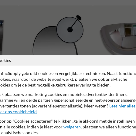
ookies
afficSupply gebruikt cookies en vergelijkbare technieken. Naast function
okies, waardoor de website goed werkt, plaatsen we ook analytische
okies om je de best mogelijke gebruikerservaring te bieden.
k plaatsen we marketing cookies en mobiele advertentie-identifiers,
Instellingen
armee wij en derde partijen gepersonaliseerde en niet-gepersonaliseerd
vertenties tonen (advertentiepersonalisatie). Meer weten?
Lees hier alles
Kantoren
er ons cookiebeleid
.
or op "Cookies accepteren" te klikken, ga je akkoord met de instellingen
n alle cookies. Indien je kiest voor
weigeren
, plaatsen we alleen functione
 analytische cookies.