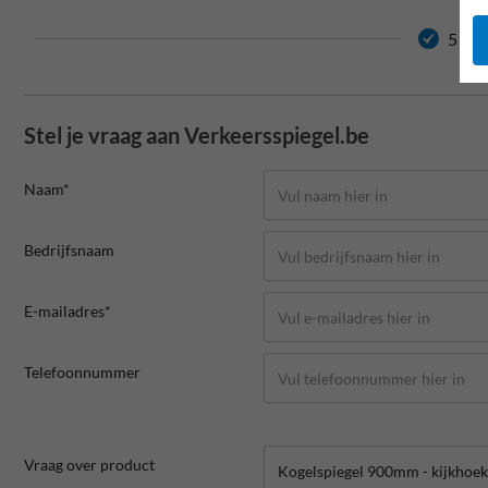
5 jaa
Stel je vraag aan Verkeersspiegel.be
Naam*
Bedrijfsnaam
E-mailadres*
Telefoonnummer
Vraag over product