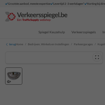
Grootste aanbod, meeste expertise
Levertijd 2 -3 werkdagen*
Korting bij dir
Spiegel Keuzehulp
Verkeersspiegels
I
terug
Home
Bedrijven, Winkels en Instellingen
Parkeergarages
Kogel