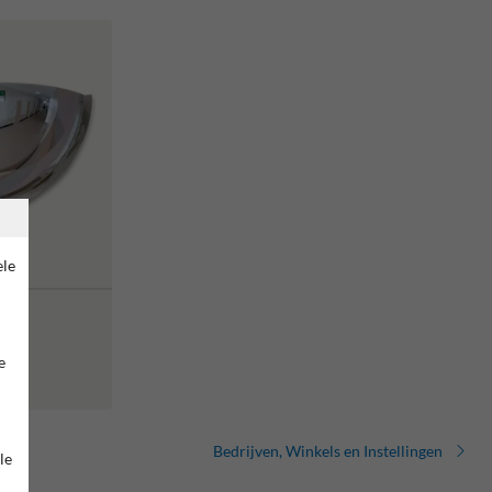
ele
e
Bedrijven, Winkels en Instellingen
le