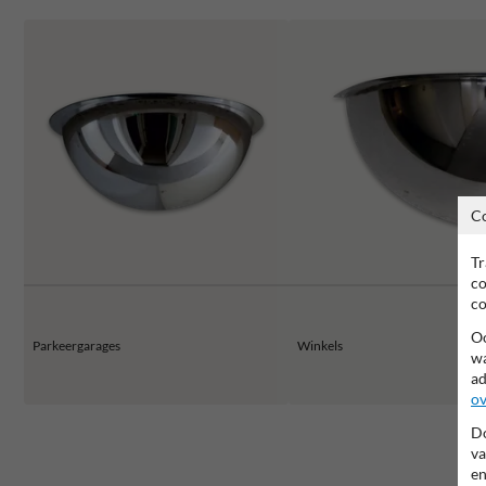
C
Tr
co
co
Oo
Parkeergarages
Winkels
wa
ad
ov
Do
va
en