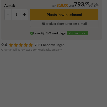
793,
00
959,53
818,00
Aantal:
Van
voor
incl. btw
-
+
Plaats in winkelmand
product doorsturen per e-mail
Levertijd:
1-2 werkdagen
✓op voorraad
9.4
7061 beoordelingen
Onafhankelijke reviews door FeedbackCompany