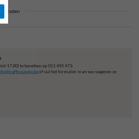
80 graden
p
 tot 17.00) te bereiken op 011 495 473.
nfo@trafficsupply.be
of vul het formulier in en we reageren zo