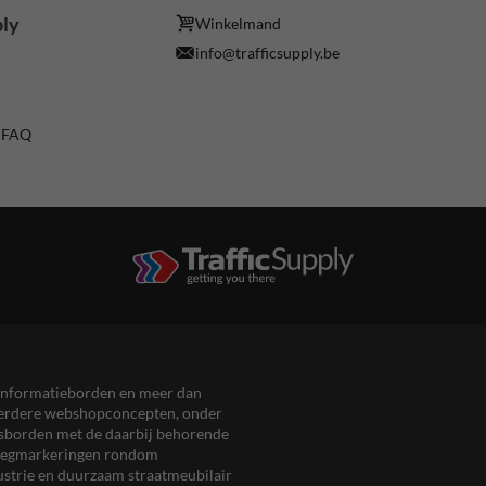
ply
Winkelmand
info@trafficsupply.be
/ FAQ
en informatieborden en meer dan
meerdere webshopconcepten, onder
eersborden met de daarbij behorende
, wegmarkeringen rondom
ustrie en duurzaam straatmeubilair