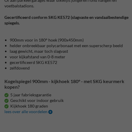
Of aan parkeergarages waar dikwijls jongeren rond hangen en
voetbalstadions.
Gecertificeerd conform SKG KE572 (slagvaste en vandaalbestendige
spiegels.
900mm voor in 180° hoek (900x450mm)
helder onbreekbaar polycarbonaat met een superscherp beeld
laag gewicht, maar toch slagvast
voor kijkafstand van 0-8 meter
gecertificeerd SKG KE572
zelfdovend
Kogelspiegel 900mm - kijkhoek 180° - met SKG keurmerk
kopen?
5 jaar fabrieksgarantie
Geschikt voor indoor gebruik
Kijkhoek 180 graden
lees over alle voordelen