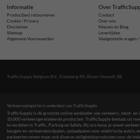
Informatie
Over TrafficSup
Product(en) retourneren
Contact
Cookie / Privacy
Over ons
Disclaimer
Nieuws en Blog
Sitemap
Levertijden
Algemene Voorwaarden
Veelgestelde vragen 
TrafficSupply Belgium B.V.,
Kieleberg 4D
,
Bilzen-Hoeselt, BE
Verkeersspiegel.be is onderdeel van TrafficSupply
TrafficSupply is dé grootste online aanbieder van verkeers-, tekst- 
10.000 verkeersgerelateerde producten. TrafficSupply bestaat uit 
te verdelen in Traffic, Parking en Safety. Bij ons koop je zowel verk
beugels en verkeersbordpalen, oplaadpalen voor elektrische auto’s
parkeerterreinen maar ook diverse veiligheidsproducten voor de ind