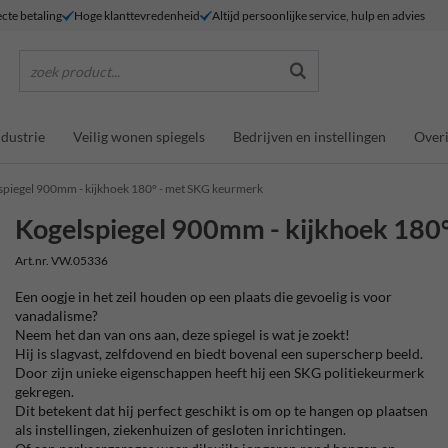
ecte betaling
Hoge klanttevredenheid
Altijd persoonlijke service, hulp en advies
zoek product...
ndustrie
Veilig wonen spiegels
Bedrijven en instellingen
Overi
spiegel 900mm - kijkhoek 180° - met SKG keurmerk
Kogelspiegel 900mm - kijkhoek 180
Art.nr. VW.05336
Een oogje in het zeil houden op een plaats die gevoelig is voor
vanadalisme?
Neem het dan van ons aan, deze spiegel is wat je zoekt!
Hij is slagvast, zelfdovend en biedt bovenal een superscherp beeld.
Door zijn unieke eigenschappen heeft hij een SKG politiekeurmerk
gekregen.
Dit betekent dat hij perfect geschikt is om op te hangen op plaatsen
als instellingen, ziekenhuizen of gesloten inrichtingen.