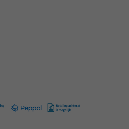
ing
Betaling achteraf
is mogelijk