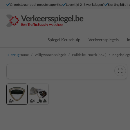
Grootste aanbod, meeste expertise
Levertijd 2 -3 werkdagen*
Korting bij dir
Spiegel Keuzehulp
Verkeersspiegels
I
terug
Home
Veilig wonen spiegels
Politie keurmerk (SKG)
Kogelspieg