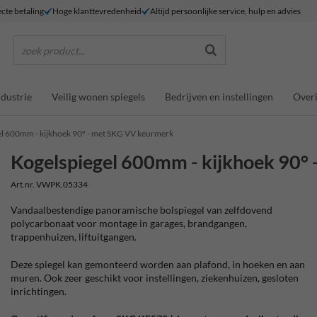
ecte betaling
Hoge klanttevredenheid
Altijd persoonlijke service, hulp en advies
zoek product...
ndustrie
Veilig wonen spiegels
Bedrijven en instellingen
Overi
el 600mm - kijkhoek 90° - met SKG VV keurmerk
Kogelspiegel 600mm - kijkhoek 90°
Art.nr. VWPK.05334
Vandaalbestendige panoramische bolspiegel van zelfdovend
polycarbonaat voor montage in garages, brandgangen,
trappenhuizen, liftuitgangen.
Deze spiegel kan gemonteerd worden aan plafond, in hoeken en aan
muren. Ook zeer geschikt voor instellingen, ziekenhuizen, gesloten
inrichtingen.