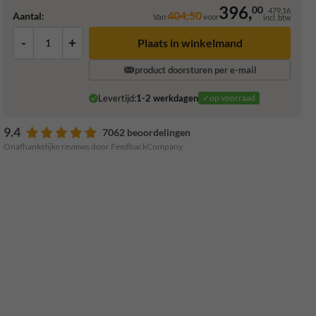
396,
00
479,16
404,50
Aantal:
Van
voor
incl. btw
-
+
Plaats in winkelmand
product doorsturen per e-mail
Levertijd:
1-2 werkdagen
✓op voorraad
9.4
7062 beoordelingen
Onafhankelijke reviews door FeedbackCompany