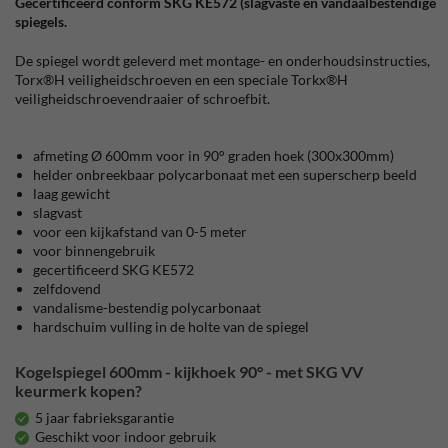
Gecertificeerd conform SKG KE572 (slagvaste en vandaalbestendige
spiegels.
De spiegel wordt geleverd met montage- en onderhoudsinstructies,
Torx®H veiligheidschroeven en een speciale Torkx®H
veiligheidschroevendraaier of schroefbit.
afmeting Ø 600mm voor in 90° graden hoek (300x300mm)
helder onbreekbaar polycarbonaat met een superscherp beeld
laag gewicht
slagvast
voor een kijkafstand van 0-5 meter
voor binnengebruik
gecertificeerd SKG KE572
zelfdovend
vandalisme-bestendig polycarbonaat
hardschuim vulling in de holte van de spiegel
Kogelspiegel 600mm - kijkhoek 90° - met SKG VV
keurmerk kopen?
5 jaar fabrieksgarantie
Geschikt voor indoor gebruik