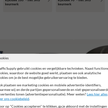
kijkhoek 180° - met SKG
kijkhoek 90° - met SKG
keurmerk
keurmerk
ookies
afficSupply gebruikt cookies en vergelijkbare technieken. Naast function
okies, waardoor de website goed werkt, plaatsen we ook analytische
okies om je de best mogelijke gebruikerservaring te bieden.
k plaatsen we marketing cookies en mobiele advertentie-identifiers,
armee wij en derde partijen gepersonaliseerde en niet-gepersonaliseerd
vertenties tonen (advertentiepersonalisatie). Meer weten?
Lees hier alles
er ons cookiebeleid
.
Binnenruimte
Buitenruimte
or op "Cookies accepteren" te klikken, ga je akkoord met de instellingen