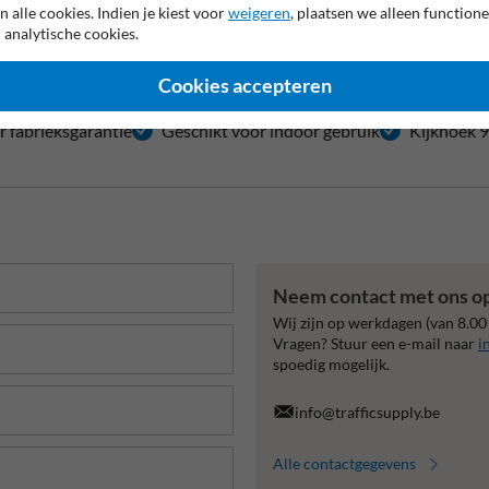
n alle cookies. Indien je kiest voor
weigeren
, plaatsen we alleen functione
 analytische cookies.
Cookies accepteren
ar fabrieksgarantie
Geschikt voor indoor gebruik
Kijkhoek 
Neem contact met ons o
Wij zijn op werkdagen (van 8.00
Vragen? Stuur een e-mail naar
i
spoedig mogelijk.
info@trafficsupply.be
Alle contactgegevens