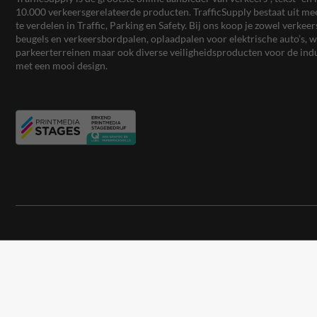
10.000 verkeersgerelateerde producten. TrafficSupply bestaat uit 
te verdelen in Traffic, Parking en Safety. Bij ons koop je zowel verk
beugels en verkeersbordpalen, oplaadpalen voor elektrische auto’s
parkeerterreinen maar ook diverse veiligheidsproducten voor de ind
met een mooi design.