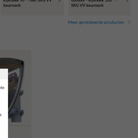
kijkhoek 90° - met SKG VV
outdoor - kijkhoek 180° -
keurmerk
SKG VV keurmerk
Meer gerelateerde producten
ele
e