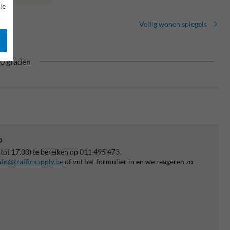
le
Veilig wonen spiegels
90 graden
p
 tot 17.00) te bereiken op 011 495 473.
nfo@trafficsupply.be
of vul het formulier in en we reageren zo