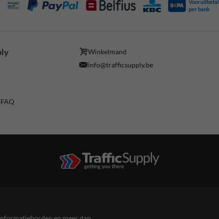
Vooruitbetal
per bank
ply
Winkelmand
info@trafficsupply.be
/ FAQ
en informatieborden en meer dan