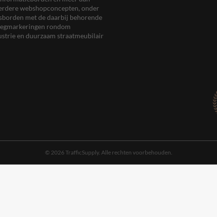
meerdere webshopconcepten, onder
eersborden met de daarbij behorende
, wegmarkeringen rondom
ustrie en duurzaam straatmeubilair
© 2026 TrafficSupply. Alle rechten voorbehouden.