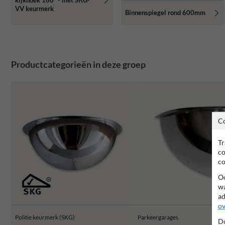
kijkhoek 180° - met SKG-
VV keurmerk
Binnenspiegel rond 600mm
Productcategorieën in deze groep
C
Tr
co
co
Oo
wa
ad
ov
Politie keurmerk (SKG)
Parkeergarages
Do