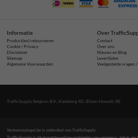
Informatie
Over TrafficSup
Product(en) retourneren
Contact
Cookie / Privacy
Over ons
Disclaimer
Nieuws en Blog
Sitemap
Levertijden
Algemene Voorwaarden
Veelgestelde vragen 
TrafficSupply Belgium B.V.,
Kieleberg 4D
,
Bilzen-Hoeselt, BE
Verkeersspiegel.be is onderdeel van TrafficSupply
TrafficSupply is dé grootste online aanbieder van verkeers-, tekst- 