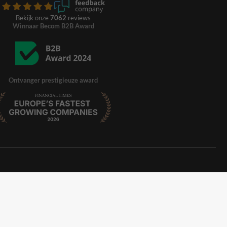
Bekijk onze
7062
reviews
Winnaar Becom B2B Award
Ontvanger prestigieuze award