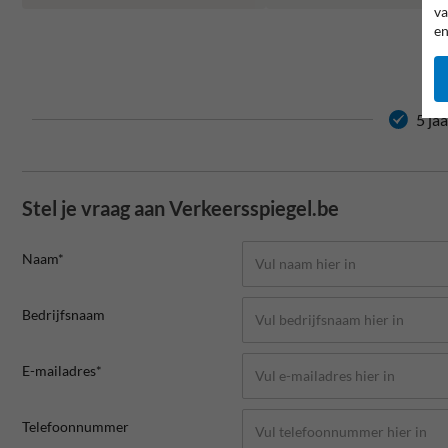
va
en
5 ja
Stel je vraag aan Verkeersspiegel.be
Naam*
Bedrijfsnaam
E-mailadres*
Telefoonnummer