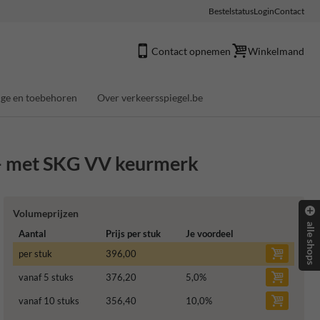
Bestelstatus
Login
Contact
Contact opnemen
Winkelmand
ge en toebehoren
Over verkeersspiegel.be
 - met SKG VV keurmerk
Volumeprijzen
alle shops
Aantal
Prijs per stuk
Je voordeel
per stuk
396,00
vanaf 5 stuks
376,20
5,0
%
vanaf 10 stuks
356,40
10,0
%