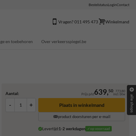
Bestelstatus
Login
Contact
Vragen? 011 495 473
Winkelmand
ge en toebehoren
Over verkeersspiegel.be
639,
50
773,80
Aantal:
Prijs p/st
incl. btw
alle shops
-
+
Plaats in winkelmand
product doorsturen per e-mail
Levertijd:
1-2 werkdagen
✓op voorraad