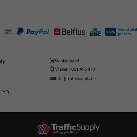
Vooruitbetal
per bank
ply
Winkelmand
Vragen? 011 495 473
info@trafficsupply.be
/ FAQ