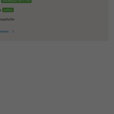
3
bereikbaar tot 17.00
s
online
supply.be
gevens