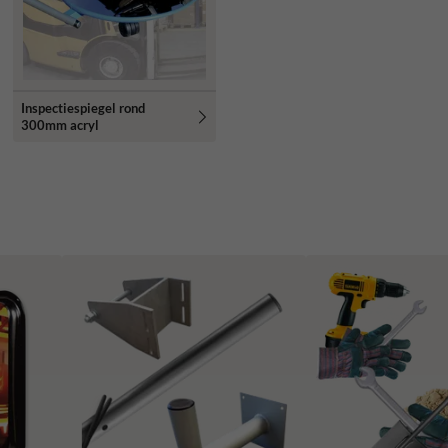
Inspectiespiegel rond
300mm acryl