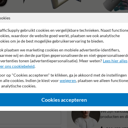
ookies
Bevestigingsmaterialen
Plaatsing en montage
afficSupply gebruikt cookies en vergelijkbare technieken. Naast function
okies, waardoor de website goed werkt, plaatsen we ook analytische
okies om je de best mogelijke gebruikerservaring te bieden.
k plaatsen we marketing cookies en mobiele advertentie-identifiers,
armee wij en derde partijen gepersonaliseerde en niet-gepersonaliseerd
r fabrieksgarantie
Kijkhoek 90 graden
Geschikt voor outdoo
vertenties tonen (advertentiepersonalisatie). Meer weten?
Lees hier alles
er ons cookiebeleid
.
or op "Cookies accepteren" te klikken, ga je akkoord met de instellingen
n alle cookies. Indien je kiest voor
weigeren
, plaatsen we alleen functione
 analytische cookies.
Cookies accepteren
Liever bell
We zijn vandaag
producten en di