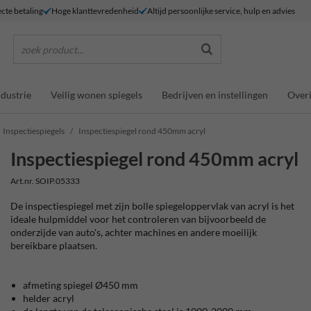
ecte betaling
Hoge klanttevredenheid
Altijd persoonlijke service, hulp en advies
zoek product...
ndustrie
Veilig wonen spiegels
Bedrijven en instellingen
Overi
Inspectiespiegels
Inspectiespiegel rond 450mm acryl
Inspectiespiegel rond 450mm acryl
Art.nr. SOIP.05333
De inspectiespiegel met zijn bolle spiegeloppervlak van acryl is het
ideale hulpmiddel voor het controleren van bijvoorbeeld de
onderzijde van auto's, achter machines en andere moeilijk
bereikbare plaatsen.
afmeting spiegel Ø450 mm
helder acryl