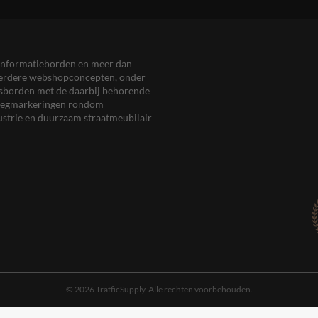
en informatieborden en meer dan
meerdere webshopconcepten, onder
eersborden met de daarbij behorende
, wegmarkeringen rondom
ustrie en duurzaam straatmeubilair
© 2026 TrafficSupply. Alle rechten voorbehouden.