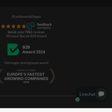
Klantbeoordelingen
Bekijk onze
7061
reviews
Winnaar Becom B2B Award
Ontvanger prestigieuze award
Livechat