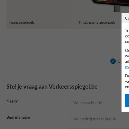
C
Inspectiespiegels
Hittebestendige spiegels
Tr
co
co
Oo
wa
5 jaa
ad
ov
Do
va
Stel je vraag aan Verkeersspiegel.be
en
Naam*
Bedrijfsnaam