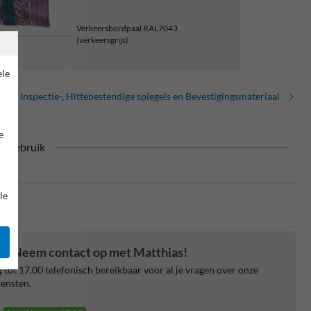
Verkeersbordpaal RAL7043
(verkeersgrijs)
ele
Inspectie-, Hittebestendige spiegels en Bevestigingsmateriaal
e
r gebruik
le
en? Neem contact op met Matthias!
 tot 17.00 telefonisch bereikbaar voor al je vragen over onze
ensten.