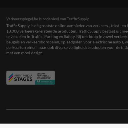
Verkeersspiegel.be is onderdeel van TrafficSupply
TrafficSupply is dé grootste online aanbieder van verkeers-, tekst- 
10.000 verkeersgerelateerde producten. TrafficSupply bestaat uit 
te verdelen in Traffic, Parking en Safety. Bij ons koop je zowel verk
beugels en verkeersbordpalen, oplaadpalen voor elektrische auto’s
parkeerterreinen maar ook diverse veiligheidsproducten voor de ind
met een mooi design.