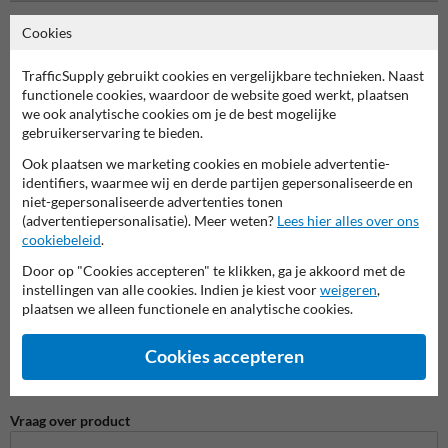
Cookies
Stel je vraag aan Verkeersspiegel.be
TrafficSupply gebruikt cookies en vergelijkbare technieken. Naast
functionele cookies, waardoor de website goed werkt, plaatsen
Naam*
we ook analytische cookies om je de best mogelijke
gebruikerservaring te bieden.
Ook plaatsen we marketing cookies en mobiele advertentie-
Bedrijfsnaam
identifiers, waarmee wij en derde partijen gepersonaliseerde en
niet-gepersonaliseerde advertenties tonen
(advertentiepersonalisatie). Meer weten?
Lees hier alles over ons
cookiebeleid
.
E-mailadres*
Door op "Cookies accepteren" te klikken, ga je akkoord met de
instellingen van alle cookies. Indien je kiest voor
weigeren
,
plaatsen we alleen functionele en analytische cookies.
Telefoonnummer
Cookies accepteren
Vraag over product