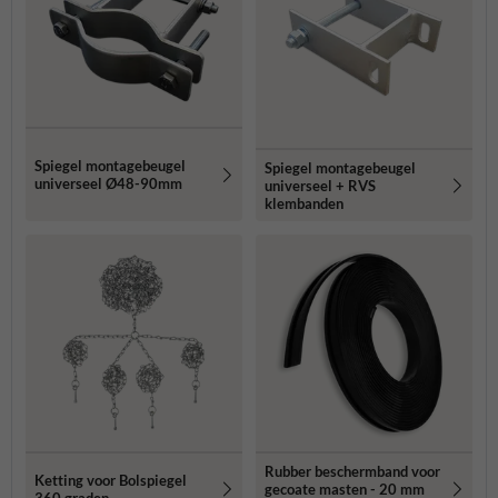
Spiegel montagebeugel
Spiegel montagebeugel
universeel Ø48-90mm
universeel + RVS
klembanden
Rubber beschermband voor
Ketting voor Bolspiegel
gecoate masten - 20 mm
360 graden