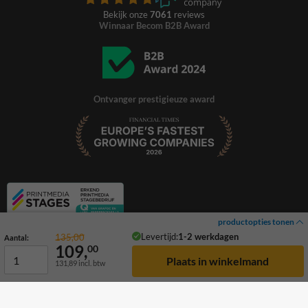
Bekijk onze
7061
reviews
Winnaar Becom B2B Award
Ontvanger prestigieuze award
productopties tonen
Levertijd:
1-2 werkdagen
135,00
Aantal:
109,
00
131,89
incl. btw
© 2026 TrafficSupply. Alle rechten voorbehouden.