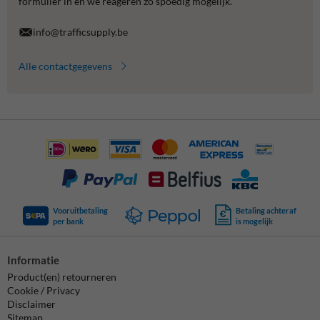
formulier in en we reageren zo spoedig mogelijk.
info@trafficsupply.be
Alle contactgegevens
Vooruitbetaling
Betaling achteraf
per bank
is mogelijk
Informatie
Product(en) retourneren
Cookie / Privacy
Disclaimer
Sitemap