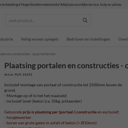
ecte betaling
Hoge klanttevredenheid
Altijd persoonlijke service, hulp en advies
zoek product...
ndustrie
Veilig wonen spiegels
Bedrijven en instellingen
Overi
alen en constructies - op privé terrein
Plaatsing portalen en constructies - 
Art.nr. PLPI.14292
Inclusief montage van portaal of constructie tot 2500mm boven de
grond.
- Montage op of in het het maaiveld
- inclusief (snel-)beton (ca. 50kg. p/staander)
Getoonde
prijs is plaatsing per (portaal-) constructie
en exclusief;
- hoogtewerker
- boren van grote gaten in asfalt of beton (> Ø10mm)