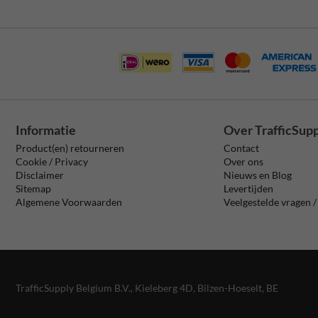
Informatie
Over TrafficSup
Product(en) retourneren
Contact
Cookie / Privacy
Over ons
Disclaimer
Nieuws en Blog
Sitemap
Levertijden
Algemene Voorwaarden
Veelgestelde vragen 
TrafficSupply Belgium B.V.,
Kieleberg 4D
,
Bilzen-Hoeselt, BE