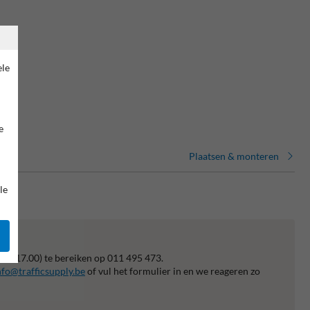
ele
e
Plaatsen & monteren
le
p
 tot 17.00) te bereiken op 011 495 473.
nfo@trafficsupply.be
of vul het formulier in en we reageren zo