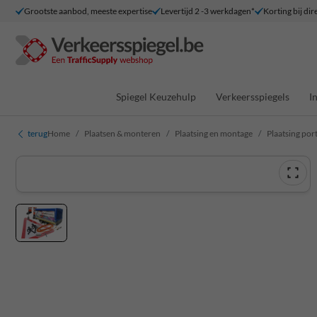
Grootste aanbod, meeste expertise
Levertijd 2 -3 werkdagen*
Korting bij dir
Spiegel Keuzehulp
Verkeersspiegels
I
terug
Home
Plaatsen & monteren
Plaatsing en montage
Plaatsing port