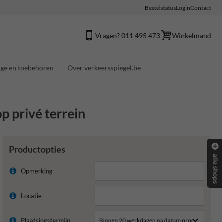
Bestelstatus
Login
Contact
Vragen? 011 495 473
Winkelmand
ge en toebehoren
Over verkeersspiegel.be
op privé terrein
Productopties
alle shops
Opmerking
Locatie
Plaatsingstermijn