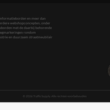
en informatieborden en meer dan
meerdere webshopconcepten, onder
eersborden met de daarbij behorende
, wegmarkeringen rondom
ustrie en duurzaam straatmeubilair
© 2026 TrafficSupply. Alle rechten voorbehouden.