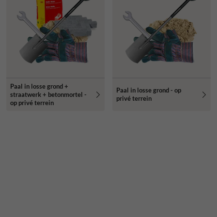
Paal in losse grond +
Paal in losse grond - op
straatwerk + betonmortel -
privé terrein
op privé terrein