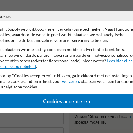
ookies
afficSupply gebruikt cookies en vergelijkbare technieken. Naast function
okies, waardoor de website goed werkt, plaatsen we ook analytische
okies om je de best mogelijke gebruikerservaring te bieden.
k plaatsen we marketing cookies en mobiele advertentie-identifiers,
armee wij en derde partijen gepersonaliseerde en niet-gepersonaliseerd
vertenties tonen (advertentiepersonalisatie). Meer weten?
Lees hier alles
er ons cookiebeleid
.
or op "Cookies accepteren" te klikken, ga je akkoord met de instellingen
n alle cookies. Indien je kiest voor
weigeren
, plaatsen we alleen functione
 analytische cookies.
Cookies accepteren
Neem contact met ons o
Wij zijn op werkdagen (van 8.00
Vragen? Stuur een e-mail naar
i
spoedig mogelijk.