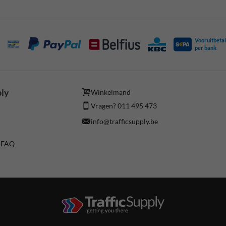
Vooruitbetal
per bank
ply
Winkelmand
Vragen? 011 495 473
info@trafficsupply.be
/ FAQ