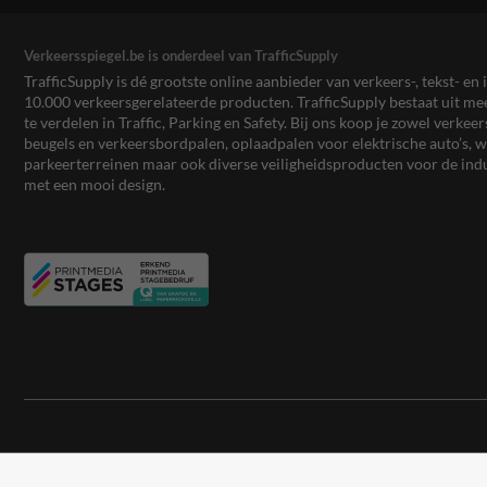
Verkeersspiegel.be is onderdeel van TrafficSupply
TrafficSupply is dé grootste online aanbieder van verkeers-, tekst- 
10.000 verkeersgerelateerde producten. TrafficSupply bestaat uit 
te verdelen in Traffic, Parking en Safety. Bij ons koop je zowel verk
beugels en verkeersbordpalen, oplaadpalen voor elektrische auto’s
parkeerterreinen maar ook diverse veiligheidsproducten voor de ind
met een mooi design.