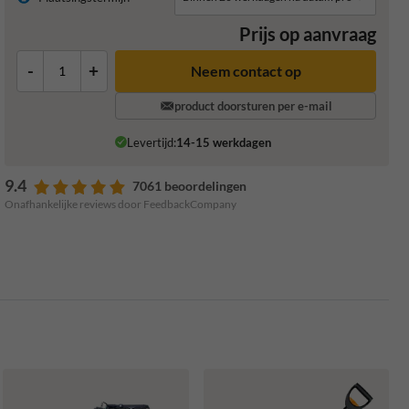
Prijs op aanvraag
-
+
product doorsturen per e-mail
Levertijd:
14-15 werkdagen
9.4
7061 beoordelingen
Onafhankelijke reviews door FeedbackCompany