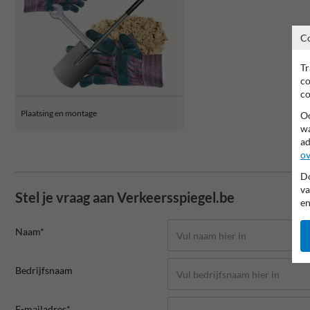
C
Tr
co
co
Plaatsing en montage
Oo
wa
ad
ov
Do
va
Stel je vraag aan Verkeersspiegel.be
en
Naam*
Bedrijfsnaam
E-mailadres*