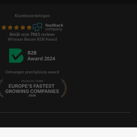
Klantbeoordelingen
Bekijk onze
7061
reviews
Winnaar Becom B2B Award
Ontvanger prestigieuze award