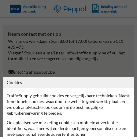
Vooruitbetaling
Betaling achteraf
per bank
is mogelijk
Neem contact met ons op
Wij zijn op werkdagen (van 8.00 tot 17.00) te bereiken op 011
495 473.
Vragen? Stuur een e-mail naar
info@trafficsupply.be
of vul het
formulier in en we reageren zo spoedig mogelijk.
info@trafficsupply.be
Cookies
Alle contactgegevens
TrafficSupply gebruikt cookies en vergelijkbare technieken. Naast
functionele cookies, waardoor de website goed werkt, plaatsen
we ook analytische cookies om je de best mogelijke
Informatie
gebruikerservaring te bieden.
Product(en) retourneren
Ook plaatsen we marketing cookies en mobiele advertentie-
Cookie / Privacy
identifiers, waarmee wij en derde partijen gepersonaliseerde en
Disclaimer
niet-gepersonaliseerde advertenties tonen
Sitemap