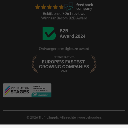
Bekijk onze
7061
reviews
Winnaar Becom B2B Award
Ontvanger prestigieuze award
© 2026 TrafficSupply. Alle rechten voorbehouden.