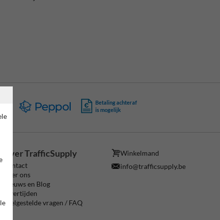
ing
Betaling achteraf
is mogelijk
ele
Over TrafficSupply
Winkelmand
e
Contact
info@trafficsupply.be
Over ons
Nieuws en Blog
Levertijden
le
Veelgestelde vragen / FAQ