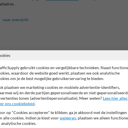
iladres.
naar overzicht
ookies
Vooruitbetal
per bank
afficSupply gebruikt cookies en vergelijkbare technieken. Naast function
okies, waardoor de website goed werkt, plaatsen we ook analytische
okies om je de best mogelijke gebruikerservaring te bieden.
k plaatsen we marketing cookies en mobiele advertentie-identifiers,
Informatie
armee wij en derde partijen gepersonaliseerde en niet-gepersonaliseerd
Product(en) retourneren
vertenties tonen (advertentiepersonalisatie). Meer weten?
Lees hier alles
Cookie / Privacy
473.
er ons cookiebeleid
.
Disclaimer
mulier in en we reageren zo
or op "Cookies accepteren" te klikken, ga je akkoord met de instellingen
Sitemap
n alle cookies. Indien je kiest voor
weigeren
, plaatsen we alleen functione
Algemene Voorwaarden
 analytische cookies.