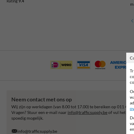
Rating
9.4
ma
C
Tr
co
co
Oo
wa
Neem contact met ons op
ad
Wij zijn op werkdagen (van 8.00 tot 17.00) te bereiken op 011 495 
ov
Vragen? Stuur een e-mail naar
info@trafficsupply.be
of vul het for
Do
spoedig mogelijk.
va
en
info@trafficsupply.be