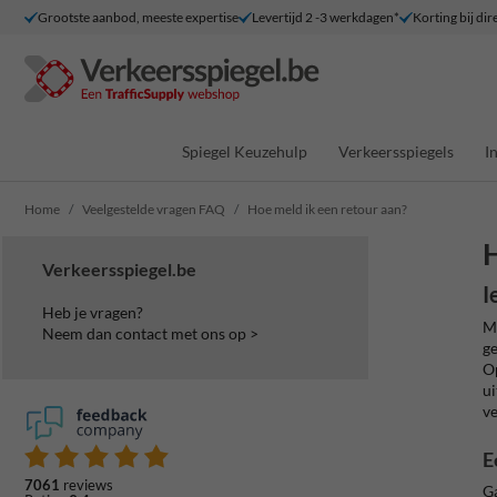
Grootste aanbod, meeste expertise
Levertijd 2 -3 werkdagen*
Korting bij dir
Spiegel Keuzehulp
Verkeersspiegels
I
Home
Veelgestelde vragen FAQ
Hoe meld ik een retour aan?
H
Verkeersspiegel.be
I
Heb je vragen?
Ma
Neem dan contact met ons op >
g
Op
ui
ve
E
7061
reviews
Ga