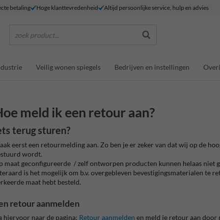
ecte betaling
Hoge klanttevredenheid
Altijd persoonlijke service, hulp en advies
zoek product...
ndustrie
Veilig wonen spiegels
Bedrijven en instellingen
Overi
oe meld ik een retour aan?
ets terug sturen?
ak eerst een retourmelding aan. Zo ben je er zeker van dat wij op de hoog
estuurd wordt.
 maat geconfigureerde / zelf ontworpen producten kunnen helaas niet
teraard is het mogelijk om b.v. overgebleven bevestigingsmaterialen te ret
rkeerde maat hebt besteld.
en retour aanmelden
 hiervoor naar de pagina:
Retour aanmelden
en meld je retour aan door