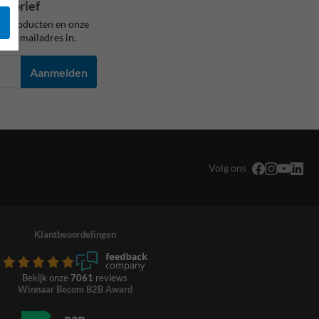
wsbrief
ze producten en onze
je e-mailadres in.
Aanmelden
Volg ons
Klantbeoordelingen
Bekijk onze
7061
reviews
Winnaar Becom B2B Award