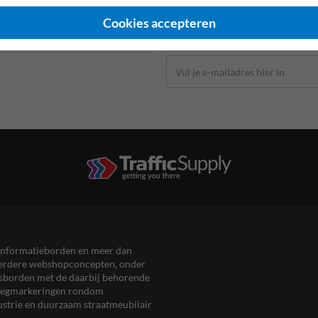
Meld je aan voor onze nieu
Cookies accepteren
Wil je op de hoogte blijven van on
ontwikkelingen. Vul dan hieronder 
en informatieborden en meer dan
meerdere webshopconcepten, onder
eersborden met de daarbij behorende
, wegmarkeringen rondom
ustrie en duurzaam straatmeubilair