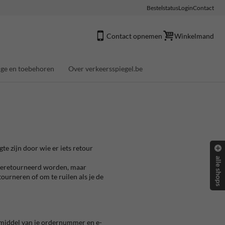
Bestelstatus
Login
Contact
Contact opnemen
Winkelmand
ge en toebehoren
Over verkeersspiegel.be
te zijn door wie er iets retour
alle shops
 geretourneerd worden, maar
ourneren of om te ruilen als je de
 middel van je ordernummer en e-