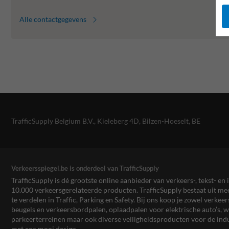
Alle contactgegevens
TrafficSupply Belgium B.V.,
Kieleberg 4D
,
Bilzen-Hoeselt, BE
Verkeersspiegel.be is onderdeel van TrafficSupply
TrafficSupply is dé grootste online aanbieder van verkeers-, tekst- 
10.000 verkeersgerelateerde producten. TrafficSupply bestaat uit 
te verdelen in Traffic, Parking en Safety. Bij ons koop je zowel verk
beugels en verkeersbordpalen, oplaadpalen voor elektrische auto’s
parkeerterreinen maar ook diverse veiligheidsproducten voor de ind
met een mooi design.