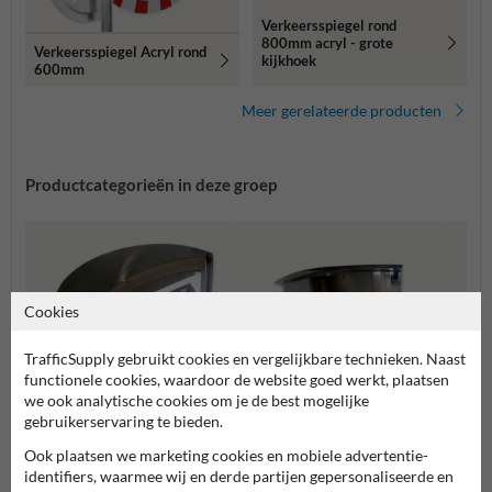
Verkeersspiegel rond
800mm acryl - grote
Verkeersspiegel Acryl rond
kijkhoek
600mm
Meer gerelateerde producten
Productcategorieën in deze groep
Cookies
TrafficSupply gebruikt cookies en vergelijkbare technieken. Naast
functionele cookies, waardoor de website goed werkt, plaatsen
we ook analytische cookies om je de best mogelijke
gebruikerservaring te bieden.
Ook plaatsen we marketing cookies en mobiele advertentie-
Buitenruimte
Parkeergarages
Binne
identifiers, waarmee wij en derde partijen gepersonaliseerde en