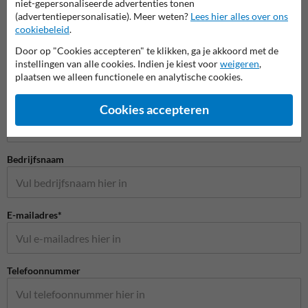
niet-gepersonaliseerde advertenties tonen
(advertentiepersonalisatie). Meer weten?
Lees hier alles over ons
Veilig wonen spiegels
cookiebeleid
.
Door op "Cookies accepteren" te klikken, ga je akkoord met de
instellingen van alle cookies. Indien je kiest voor
weigeren
,
plaatsen we alleen functionele en analytische cookies.
Stel je vraag aan Verkeersspiegel.be
Naam*
Cookies accepteren
Bedrijfsnaam
E-mailadres*
Telefoonnummer