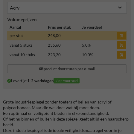
Volumeprijzen
Aantal
Prijs per stuk
Je voordeel
per stuk
248,00
vanaf 5 stuks
235,60
5,0
%
vanaf 10 stuks
223,20
10,0
%
product doorsturen per e-mail
Levertijd:
1-2 werkdagen
✓op voorraad
Grote industriespiegel zonder toeters of bellen van acryl of
polycarbonaat. Maar die wel doet wat hij moet doen.
Een optimaal en veilig zicht bieden in elke omstandigheid.
Of het nu binnen of buiten is deze spiegel geeft altijd een haarscherp
beeld.
Deze industriespiegel is de ideale veiligheidsmaatregel voor in je