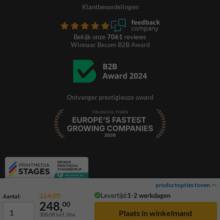
Klantbeoordelingen
Bekijk onze
7061
reviews
Winnaar Becom B2B Award
Ontvanger prestigieuze award
productopties tonen
Levertijd:
1-2 werkdagen
314,00
Aantal:
248,
00
300,08
incl. btw
© 2026 TrafficSupply. Alle rechten voorbehouden.